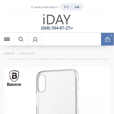
RU
UA
|
|
О нас
Контакты
Блог
x
(068) 594-87-27
0
ГЛАВНАЯ
IPHONE X/XS
УЛЬТРАТОНКИЙ ПЛАСТИКОВЫЙ ЧЕХОЛ "BASEUS" WING БЕЛЫЙ ДЛЯ IPHONE X/XS
+