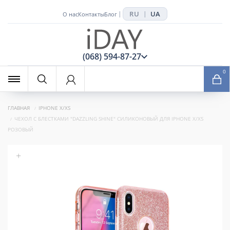
RU
UA
|
|
О нас
Контакты
Блог
x
(068) 594-87-27
0
ГЛАВНАЯ
IPHONE X/XS
ЧЕХОЛ С БЛЕСТКАМИ "DAZZLING SHINE" СИЛИКОНОВЫЙ ДЛЯ IPHONE X/XS
РОЗОВЫЙ
+