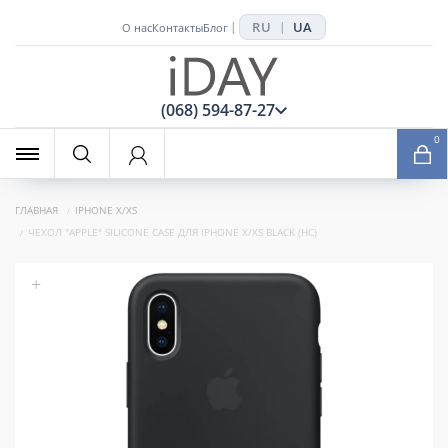
RU
UA
|
|
О нас
Контакты
Блог
x
(068) 594-87-27
0
ГЛАВНАЯ
IPHONE X/XS
ЧЕХОЛ "APPLE" SILICONE CASE ДЛЯ IPHONE X/XS BLACK (HC)
+