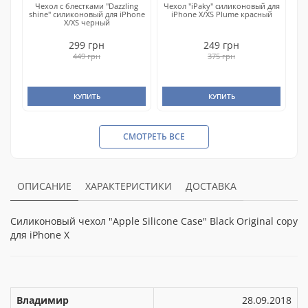
Чехол с блестками "Dazzling
Чехол "iPaky" силиконовый для
shine" силиконовый для iPhone
iPhone X/XS Plume красный
X/XS черный
299 грн
249 грн
449 грн
375 грн
КУПИТЬ
КУПИТЬ
СМОТРЕТЬ ВСЕ
ОПИСАНИЕ
ХАРАКТЕРИСТИКИ
ДОСТАВКА
Силиконовый чехол "Apple Silicone Case" Black Original copy
для iPhone X
Владимир
28.09.2018