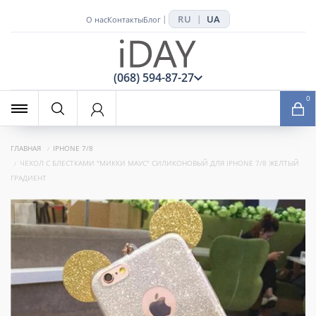
RU
UA
|
|
О нас
Контакты
Блог
x
(068) 594-87-27
0
ГЛАВНАЯ
IPHONE 7/8
ЧЕХОЛ С БЛЕСТКАМИ "МИККИ МАУС" СИЛИКОНОВЫЙ ДЛЯ IPHONE 7/8 ЖЕЛТЫЙ
ГРАДИЕНТ
+