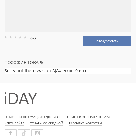
0/5
Рейтинг
Рейтинг
Рейтинг
Рейтинг
Рейтинг
ПРОДОЛЖИТЬ
1
2
3
4
5
ПОХОЖИЕ ТОВАРЫ
Sorry but there was an AJAX error: 0 error
О НАС
ИНФОРМАЦИЯ О ДОСТАВКЕ
ОБМЕН И ВОЗВРАТА ТОВАРА
КАРТА САЙТА
ТОВАРЫ СО СКИДКОЙ
РАССЫЛКА НОВОСТЕЙ