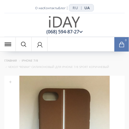
RU
UA
|
|
О нас
Контакты
Блог
x
(068) 594-87-27
0
ГЛАВНАЯ
IPHONE 7/8
ЧЕХОЛ "REMAX" СИЛИКОНОВЫЙ ДЛЯ IPHONE 7/8 SPORT КОРИЧНЕВЫЙ
+