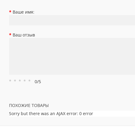
Ваше имя:
Ваш отзыв
0/5
Рейтинг
Рейтинг
Рейтинг
Рейтинг
Рейтинг
1
2
3
4
5
ПОХОЖИЕ ТОВАРЫ
Sorry but there was an AJAX error: 0 error