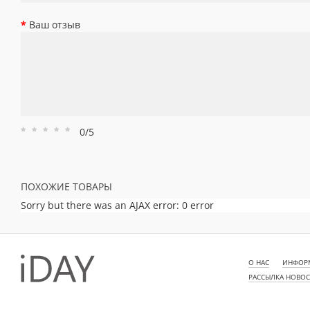
Ваш отзыв
0/5
Рейтинг
Рейтинг
Рейтинг
Рейтинг
Рейтинг
1
2
3
4
5
ПОХОЖИЕ ТОВАРЫ
Sorry but there was an AJAX error: 0 error
О НАС
ИНФОРМ
РАССЫЛКА НОВО