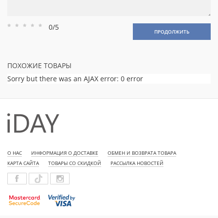
0/5
Рейтинг
Рейтинг
Рейтинг
Рейтинг
Рейтинг
ПРОДОЛЖИТЬ
1
2
3
4
5
ПОХОЖИЕ ТОВАРЫ
Sorry but there was an AJAX error: 0 error
О НАС
ИНФОРМАЦИЯ О ДОСТАВКЕ
ОБМЕН И ВОЗВРАТА ТОВАРА
КАРТА САЙТА
ТОВАРЫ СО СКИДКОЙ
РАССЫЛКА НОВОСТЕЙ