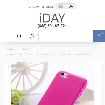
RU
UA
|
|
О нас
Контакты
Блог
x
(068) 594-87-27
0
ГЛАВНАЯ
IPHONE 6 И 6S
УЛЬТРАТОНКИЙ ЧЕХОЛ "ULTRATHIN 0.3MM" РОЗОВЫЙ ДЛЯ IPHONE 6/6S
+