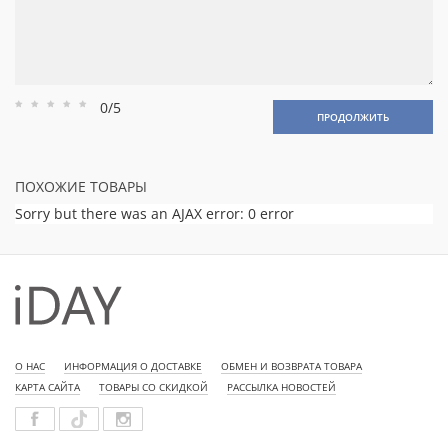
0/5
Рейтинг
Рейтинг
Рейтинг
Рейтинг
Рейтинг
ПРОДОЛЖИТЬ
1
2
3
4
5
ПОХОЖИЕ ТОВАРЫ
Sorry but there was an AJAX error: 0 error
О НАС
ИНФОРМАЦИЯ О ДОСТАВКЕ
ОБМЕН И ВОЗВРАТА ТОВАРА
КАРТА САЙТА
ТОВАРЫ СО СКИДКОЙ
РАССЫЛКА НОВОСТЕЙ