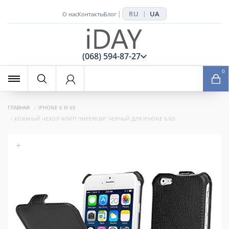
RU
UA
|
|
О нас
Контакты
Блог
x
(068) 594-87-27
0
ГЛАВНАЯ
IPHONE 6 И 6S
КОЖАНЫЙ ЧЕХОЛ ФЛИП "IMPERIUM" ЧЕРНЫЙ ДЛЯ IPHONE 6/6S
+