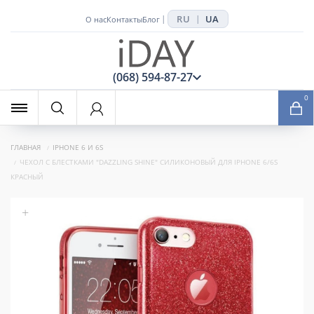
RU
UA
|
|
О нас
Контакты
Блог
x
(068) 594-87-27
0
ГЛАВНАЯ
IPHONE 6 И 6S
ЧЕХОЛ С БЛЕСТКАМИ "DAZZLING SHINE" СИЛИКОНОВЫЙ ДЛЯ IPHONE 6/6S
КРАСНЫЙ
+