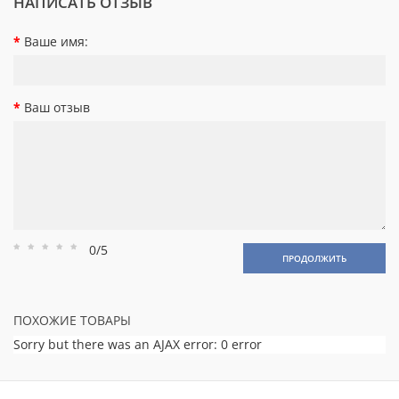
НАПИСАТЬ ОТЗЫВ
Ваше имя:
Ваш отзыв
0/5
Рейтинг
Рейтинг
Рейтинг
Рейтинг
Рейтинг
ПРОДОЛЖИТЬ
1
2
3
4
5
ПОХОЖИЕ ТОВАРЫ
Sorry but there was an AJAX error: 0 error