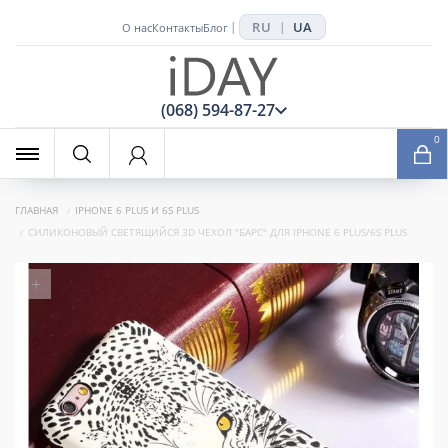
RU
UA
|
|
О нас
Контакты
Блог
x
(068) 594-87-27
0
ГЛАВНАЯ
IPHONE 6 PLUS И 6S PLUS
СИЛИКОНОВЫЙ СВЕТЯЩИЙСЯ 3D ЧЕХОЛ "БАРС" ДЛЯ IPHONE 6 PLUS/6S PLUS
+