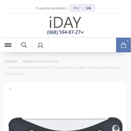
RU
UA
|
|
О нас
Контакты
Блог
x
(068) 594-87-27
0
ГЛАВНАЯ
IPHONE 6 PLUS И 6S PLUS
СИЛИКОНОВЫЙ БАМПЕР SOFT TOUCH "METAL STORM" ЧЕРНЫЙ ДЛЯ IPHONE 6
PLUS/6S PLUS
+