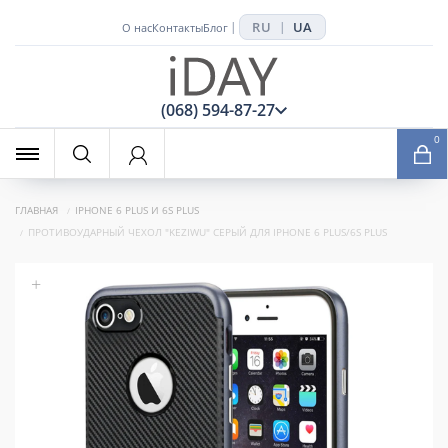
RU
UA
|
|
О нас
Контакты
Блог
x
(068) 594-87-27
0
ГЛАВНАЯ
IPHONE 6 PLUS И 6S PLUS
ПРОТИВОУДАРНЫЙ ЧЕХОЛ "KEZIWU" СЕРЫЙ ДЛЯ IPHONE 6 PLUS/6S PLUS
+