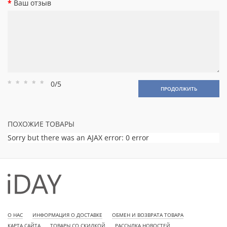
Ваш отзыв
0/5
Рейтинг
Рейтинг
Рейтинг
Рейтинг
Рейтинг
ПРОДОЛЖИТЬ
1
2
3
4
5
ПОХОЖИЕ ТОВАРЫ
Sorry but there was an AJAX error: 0 error
О НАС
ИНФОРМАЦИЯ О ДОСТАВКЕ
ОБМЕН И ВОЗВРАТА ТОВАРА
КАРТА САЙТА
ТОВАРЫ СО СКИДКОЙ
РАССЫЛКА НОВОСТЕЙ