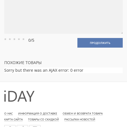
0/5
Рейтинг
Рейтинг
Рейтинг
Рейтинг
Рейтинг
ПРОДОЛЖИТЬ
1
2
3
4
5
ПОХОЖИЕ ТОВАРЫ
Sorry but there was an AJAX error: 0 error
О НАС
ИНФОРМАЦИЯ О ДОСТАВКЕ
ОБМЕН И ВОЗВРАТА ТОВАРА
КАРТА САЙТА
ТОВАРЫ СО СКИДКОЙ
РАССЫЛКА НОВОСТЕЙ