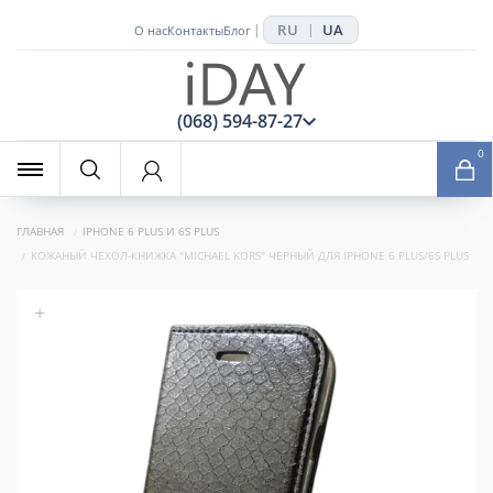
RU
UA
|
|
О нас
Контакты
Блог
x
(068) 594-87-27
0
ГЛАВНАЯ
IPHONE 6 PLUS И 6S PLUS
КОЖАНЫЙ ЧЕХОЛ-КНИЖКА "MICHAEL KORS" ЧЕРНЫЙ ДЛЯ IPHONE 6 PLUS/6S PLUS
+