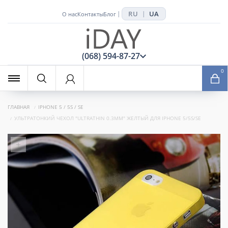
RU
UA
|
|
О нас
Контакты
Блог
x
(068) 594-87-27
0
ГЛАВНАЯ
IPHONE 5 / 5S / SE
УЛЬТРАТОНКИЙ ЧЕХОЛ "ULTRATHIN 0.3MM" ЖЕЛТЫЙ ДЛЯ IPHONE 5/5S/SE
+