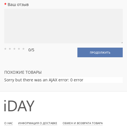
Ваш отзыв
0/5
Рейтинг
Рейтинг
Рейтинг
Рейтинг
Рейтинг
ПРОДОЛЖИТЬ
1
2
3
4
5
ПОХОЖИЕ ТОВАРЫ
Sorry but there was an AJAX error: 0 error
О НАС
ИНФОРМАЦИЯ О ДОСТАВКЕ
ОБМЕН И ВОЗВРАТА ТОВАРА