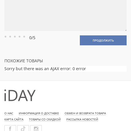
0/5
Рейтинг
Рейтинг
Рейтинг
Рейтинг
Рейтинг
ПРОДОЛЖИТЬ
1
2
3
4
5
ПОХОЖИЕ ТОВАРЫ
Sorry but there was an AJAX error: 0 error
О НАС
ИНФОРМАЦИЯ О ДОСТАВКЕ
ОБМЕН И ВОЗВРАТА ТОВАРА
КАРТА САЙТА
ТОВАРЫ СО СКИДКОЙ
РАССЫЛКА НОВОСТЕЙ