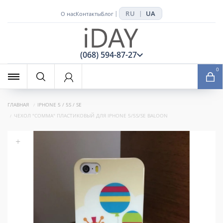
RU
UA
|
|
О нас
Контакты
Блог
x
(068) 594-87-27
0
ГЛАВНАЯ
IPHONE 5 / 5S / SE
ЧЕХОЛ "COMMA" ПЛАСТИКОВЫЙ ДЛЯ IPHONE 5/5S/SE BALOON
+