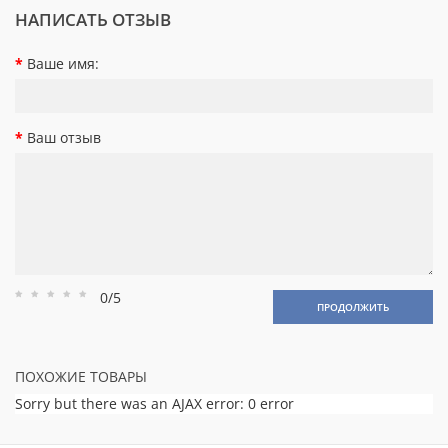
НАПИСАТЬ ОТЗЫВ
Ваше имя:
Ваш отзыв
0/5
Рейтинг
Рейтинг
Рейтинг
Рейтинг
Рейтинг
ПРОДОЛЖИТЬ
1
2
3
4
5
ПОХОЖИЕ ТОВАРЫ
Sorry but there was an AJAX error: 0 error