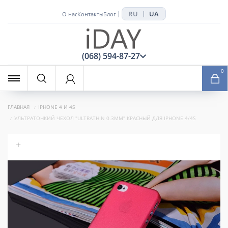
RU
UA
|
|
О нас
Контакты
Блог
x
(068) 594-87-27
0
ГЛАВНАЯ
IPHONE 4 И 4S
УЛЬТРАТОНКИЙ ЧЕХОЛ "ULTRATHIN 0.3MM" КРАСНЫЙ ДЛЯ IPHONE 4/4S
+