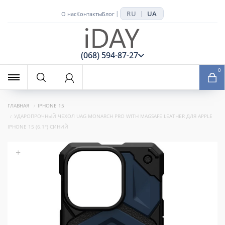
RU
UA
|
|
О нас
Контакты
Блог
x
(068) 594-87-27
0
ГЛАВНАЯ
IPHONE 15
УДАРОПРОЧНЫЙ ЧЕХОЛ UAG MONARCH PRO WITH MAGSAFE LEATHER ДЛЯ APPLE
IPHONE 15 (6.1") СИНИЙ
+