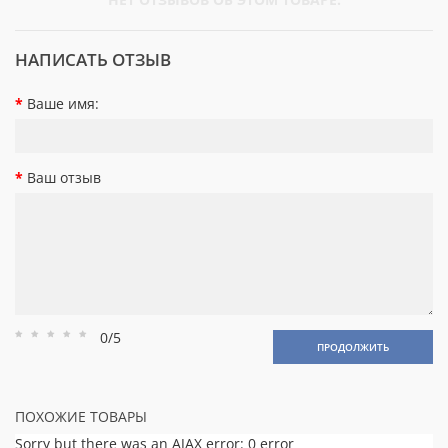
НАПИСАТЬ ОТЗЫВ
Ваше имя:
Ваш отзыв
0/5
Рейтинг
Рейтинг
Рейтинг
Рейтинг
Рейтинг
ПРОДОЛЖИТЬ
1
2
3
4
5
ПОХОЖИЕ ТОВАРЫ
Sorry but there was an AJAX error: 0 error