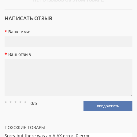
НАПИСАТЬ ОТЗЫВ
Ваше имя:
Ваш отзыв
0/5
Рейтинг
Рейтинг
Рейтинг
Рейтинг
Рейтинг
ПРОДОЛЖИТЬ
1
2
3
4
5
ПОХОЖИЕ ТОВАРЫ
Sorry but there was an AJAX error: 0 error