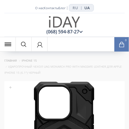
RU
UA
|
|
О нас
Контакты
Блог
x
(068) 594-87-27
0
ГЛАВНАЯ
IPHONE 15
УДАРОПРОЧНЫЙ ЧЕХОЛ UAG MONARCH PRO WITH MAGSAFE LEATHER ДЛЯ APPLE
IPHONE 15 (6.1") ЧЕРНЫЙ
+