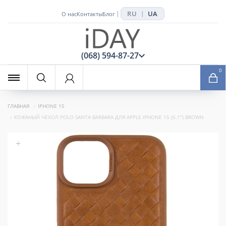
RU
UA
|
|
О нас
Контакты
Блог
x
(068) 594-87-27
0
ГЛАВНАЯ
IPHONE 15
КОЖАНЫЙ ЧЕХОЛ POLO SANTA BARBARA ДЛЯ APPLE IPHONE 15 (6.1") BROWN
+