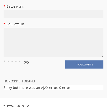
Ваше имя:
Ваш отзыв
0/5
Рейтинг
Рейтинг
Рейтинг
Рейтинг
Рейтинг
ПРОДОЛЖИТЬ
1
2
3
4
5
ПОХОЖИЕ ТОВАРЫ
Sorry but there was an AJAX error: 0 error