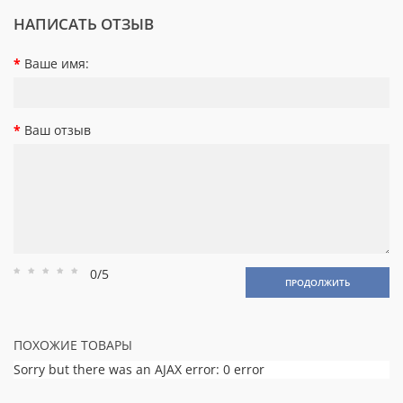
НАПИСАТЬ ОТЗЫВ
Ваше имя:
Ваш отзыв
0/5
Рейтинг
Рейтинг
Рейтинг
Рейтинг
Рейтинг
ПРОДОЛЖИТЬ
1
2
3
4
5
ПОХОЖИЕ ТОВАРЫ
Sorry but there was an AJAX error: 0 error