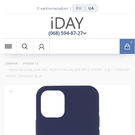
RU
UA
|
|
О нас
Контакты
Блог
x
(068) 594-87-27
0
ГЛАВНАЯ
IPHONE 15
ЧЕХОЛ SILICONE CASE FULL PROTECTIVE (AA) ДЛЯ APPLE IPHONE 15 (6.1") ТЕМНЫЙ
СИНИЙ / MIDNIGHT BLUE
+