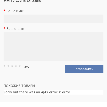
НАПИСАТЬ ОТЗЫВ
Ваше имя:
Ваш отзыв
0/5
Рейтинг
Рейтинг
Рейтинг
Рейтинг
Рейтинг
ПРОДОЛЖИТЬ
1
2
3
4
5
ПОХОЖИЕ ТОВАРЫ
Sorry but there was an AJAX error: 0 error