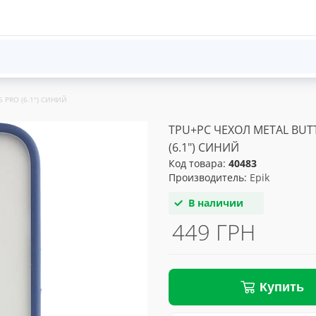
 PRO (6.1") СИНИЙ
TPU+PC ЧЕХОЛ METAL BUT
(6.1") СИНИЙ
Код товара:
40483
Производитель:
Epik
В наличии
449 ГРН
Купить