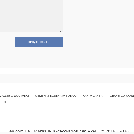
ПРОДОЛЖИТЬ
АЦИЯ О ДОСТАВКЕ
ОБМЕН И ВОЗВРАТА ТОВАРА
КАРТА САЙТА
ТОВАРЫ СО СКИ
СТЕЙ
iDay.com.ua - Магазин аксессуаров для APPLE © 2016 - 2026