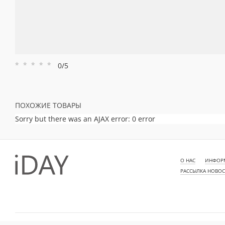
0/5
Рейтинг
Рейтинг
Рейтинг
Рейтинг
Рейтинг
1
2
3
4
5
ПОХОЖИЕ ТОВАРЫ
Sorry but there was an AJAX error: 0 error
О НАС
ИНФОРМ
РАССЫЛКА НОВО