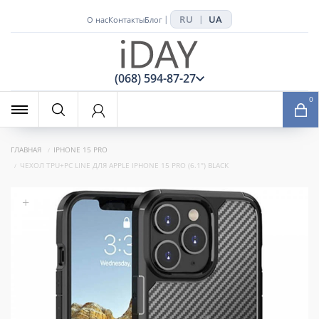
RU
UA
|
|
О нас
Контакты
Блог
x
(068) 594-87-27
0
ГЛАВНАЯ
IPHONE 15 PRO
ЧЕХОЛ TPU+PC LINE ДЛЯ APPLE IPHONE 15 PRO (6.1") BLACK
+