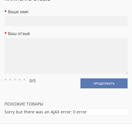
Ваше имя:
Ваш отзыв
0/5
Рейтинг
Рейтинг
Рейтинг
Рейтинг
Рейтинг
ПРОДОЛЖИТЬ
1
2
3
4
5
ПОХОЖИЕ ТОВАРЫ
Sorry but there was an AJAX error: 0 error