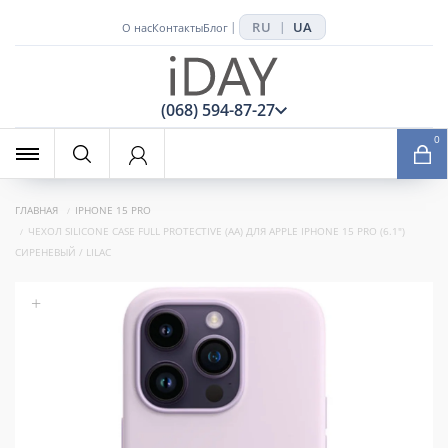
RU
UA
|
|
О нас
Контакты
Блог
x
(068) 594-87-27
0
ГЛАВНАЯ
IPHONE 15 PRO
ЧЕХОЛ SILICONE CASE FULL PROTECTIVE (AA) ДЛЯ APPLE IPHONE 15 PRO (6.1")
СИРЕНЕВЫЙ / LILAC
+