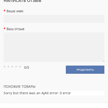
НАПИСАТЬ ОТЗЫВ
Ваше имя:
Ваш отзыв
0/5
Рейтинг
Рейтинг
Рейтинг
Рейтинг
Рейтинг
ПРОДОЛЖИТЬ
1
2
3
4
5
ПОХОЖИЕ ТОВАРЫ
Sorry but there was an AJAX error: 0 error