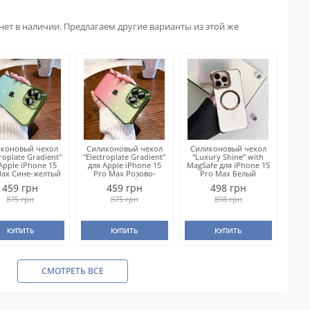
нет в наличии. Предлагаем другие варианты из этой же
иконовый чехол
Силиконовый чехол
Силиконовый чехол
troplate Gradient"
"Electroplate Gradient"
"Luxury Shine" with
Apple iPhone 15
для Apple iPhone 15
MagSafe для iPhone 15
Max Сине-желтый
Pro Max Розово-
Pro Max Белый
желтый
459 грн
459 грн
498 грн
875 грн
875 грн
898 грн
КУПИТЬ
КУПИТЬ
КУПИТЬ
СМОТРЕТЬ ВСЕ