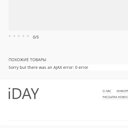
0/5
Рейтинг
Рейтинг
Рейтинг
Рейтинг
Рейтинг
1
2
3
4
5
ПОХОЖИЕ ТОВАРЫ
Sorry but there was an AJAX error: 0 error
О НАС
ИНФОРМ
РАССЫЛКА НОВО