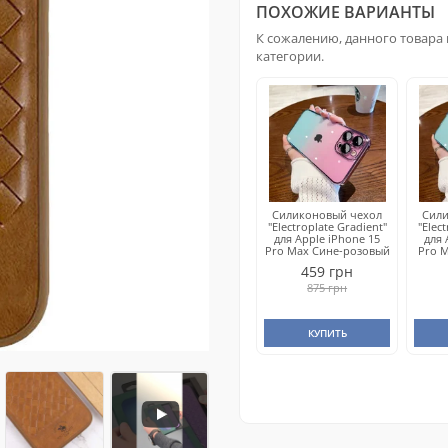
ПОХОЖИЕ ВАРИАНТЫ
К сожалению, данного товара 
категории.
Силиконовый чехол
Сил
"Electroplate Gradient"
"Elec
для Apple iPhone 15
для 
Pro Max Сине-розовый
Pro 
459 грн
875 грн
КУПИТЬ