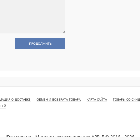
ПРОДОЛЖИТЬ
АЦИЯ О ДОСТАВКЕ
ОБМЕН И ВОЗВРАТА ТОВАРА
КАРТА САЙТА
ТОВАРЫ СО СКИ
СТЕЙ
iDay.com.ua - Магазин аксессуаров для APPLE © 2016 - 2026