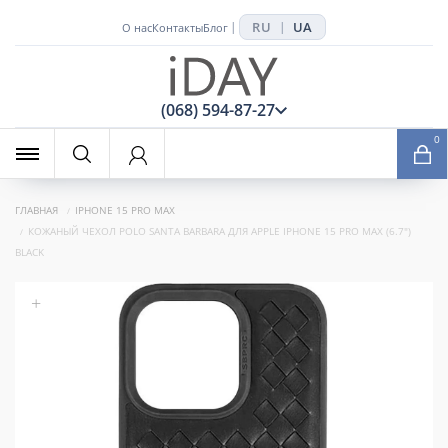
RU
UA
|
|
О нас
Контакты
Блог
x
(068) 594-87-27
0
ГЛАВНАЯ
IPHONE 15 PRO MAX
КОЖАНЫЙ ЧЕХОЛ POLO SANTA BARBARA ДЛЯ APPLE IPHONE 15 PRO MAX (6.7")
BLACK
+