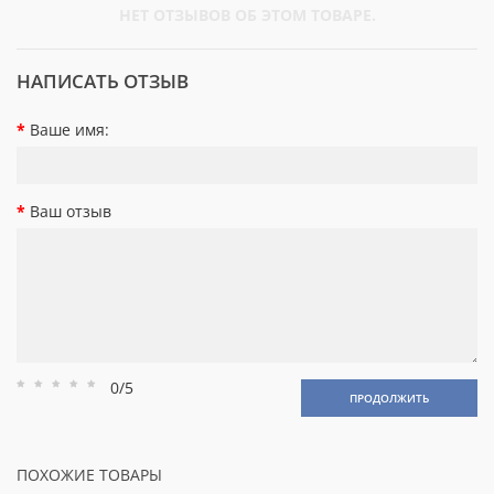
НЕТ ОТЗЫВОВ ОБ ЭТОМ ТОВАРЕ.
НАПИСАТЬ ОТЗЫВ
Ваше имя:
Ваш отзыв
0/5
Рейтинг
Рейтинг
Рейтинг
Рейтинг
Рейтинг
ПРОДОЛЖИТЬ
1
2
3
4
5
ПОХОЖИЕ ТОВАРЫ