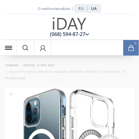
RU
UA
|
|
О нас
Контакты
Блог
x
(068) 594-87-27
0
ГЛАВНАЯ
IPHONE 15 PRO MAX
ЧЕХОЛ TPU SPACE CASE WITH MAGSAFE ДЛЯ APPLE IPHONE 15 PRO MAX (6.7")
ПРОЗРАЧНЫЙ
+