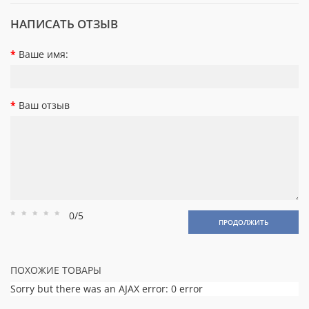
НАПИСАТЬ ОТЗЫВ
Ваше имя:
Ваш отзыв
0/5
Рейтинг
Рейтинг
Рейтинг
Рейтинг
Рейтинг
ПРОДОЛЖИТЬ
1
2
3
4
5
ПОХОЖИЕ ТОВАРЫ
Sorry but there was an AJAX error: 0 error