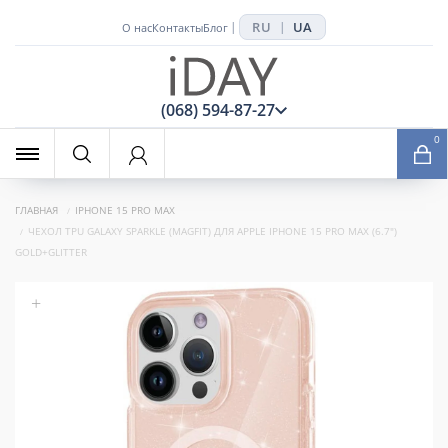
RU
UA
|
|
О нас
Контакты
Блог
x
(068) 594-87-27
0
ГЛАВНАЯ
IPHONE 15 PRO MAX
ЧЕХОЛ TPU GALAXY SPARKLE (MAGFIT) ДЛЯ APPLE IPHONE 15 PRO MAX (6.7")
GOLD+GLITTER
+