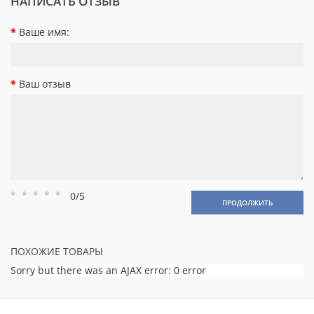
НАПИСАТЬ ОТЗЫВ
Ваше имя:
Ваш отзыв
0/5
Рейтинг
Рейтинг
Рейтинг
Рейтинг
Рейтинг
ПРОДОЛЖИТЬ
1
2
3
4
5
ПОХОЖИЕ ТОВАРЫ
Sorry but there was an AJAX error: 0 error