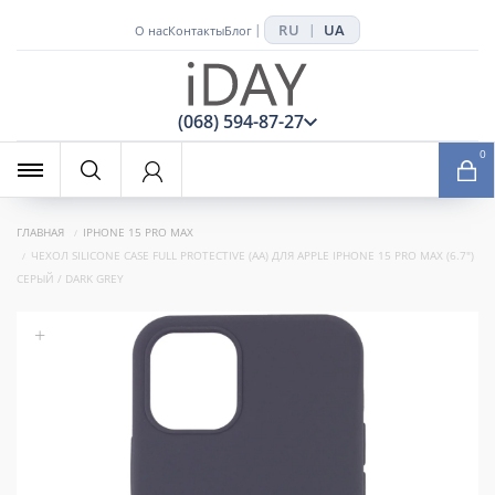
RU
UA
|
|
О нас
Контакты
Блог
x
(068) 594-87-27
0
ГЛАВНАЯ
IPHONE 15 PRO MAX
ЧЕХОЛ SILICONE CASE FULL PROTECTIVE (AA) ДЛЯ APPLE IPHONE 15 PRO MAX (6.7")
СЕРЫЙ / DARK GREY
+