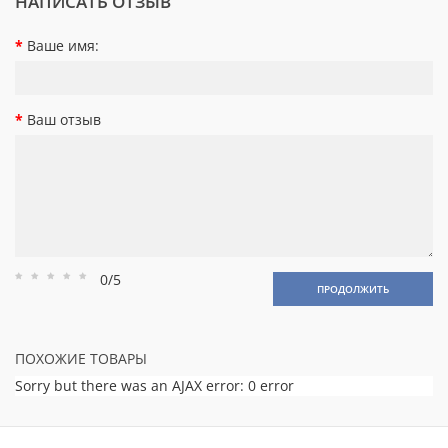
НАПИСАТЬ ОТЗЫВ
Ваше имя:
Ваш отзыв
0/5
Рейтинг
Рейтинг
Рейтинг
Рейтинг
Рейтинг
ПРОДОЛЖИТЬ
1
2
3
4
5
ПОХОЖИЕ ТОВАРЫ
Sorry but there was an AJAX error: 0 error