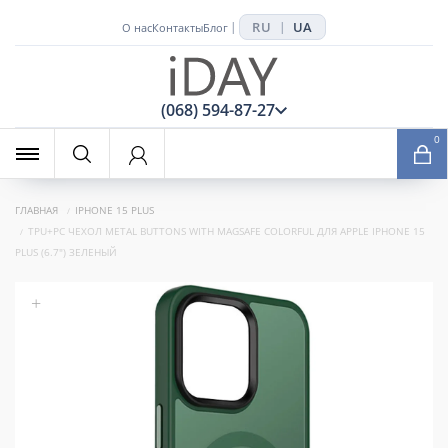
RU
UA
|
|
О нас
Контакты
Блог
x
(068) 594-87-27
0
ГЛАВНАЯ
IPHONE 15 PLUS
TPU+PC ЧЕХОЛ METAL BUTTONS WITH MAGSAFE COLORFUL ДЛЯ APPLE IPHONE 15
PLUS (6.7") ЗЕЛЕНЫЙ
+