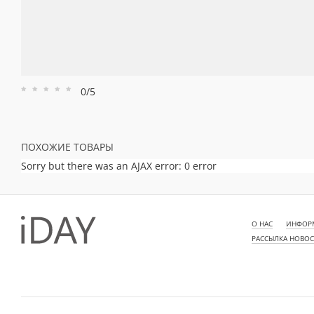
0/5
Рейтинг
Рейтинг
Рейтинг
Рейтинг
Рейтинг
1
2
3
4
5
ПОХОЖИЕ ТОВАРЫ
Sorry but there was an AJAX error: 0 error
О НАС
ИНФОРМ
РАССЫЛКА НОВО