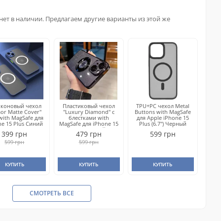
нет в наличии. Предлагаем другие варианты из этой же
иконовый чехол
Пластиковый чехол
TPU+PC чехол Metal
or Matte Cover"
"Luxury Diamond" с
Buttons with MagSafe
with MagSafe для
блестками with
для Apple iPhone 15
ne 15 Plus Синий
MagSafe для iPhone 15
Plus (6.7") Черный
Plus Черный
399 грн
479 грн
599 грн
599 грн
599 грн
КУПИТЬ
КУПИТЬ
КУПИТЬ
СМОТРЕТЬ ВСЕ