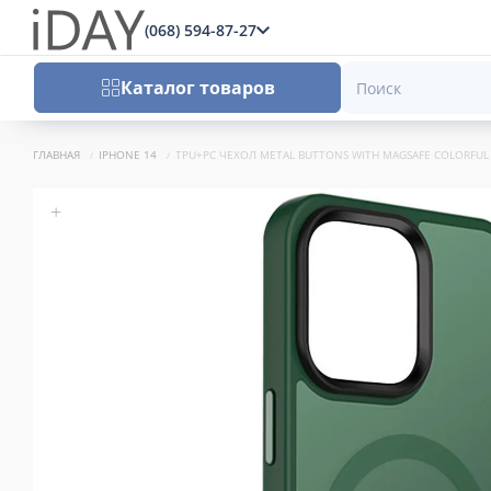
(068) 594-87-27
x
Каталог товаров
ГЛАВНАЯ
IPHONE 14
TPU+PC ЧЕХОЛ METAL BUTTONS WITH MAGSAFE COLORFUL Д
+