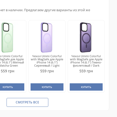
нет в наличии. Предлагаем другие варианты из этой же
л Ummi Colorful
Чехол Ummi Colorful
Чехол Ummi Colorful
MagSafe для Apple
with MagSafe для Apple
with MagSafe для Apple
 14 (6.1") Мятный
iPhone 14 (6.1")
iPhone 14 (6.1") Темно-
 Matcha Green
Сиреневый / Light
фиолетовый / Dark
Purple
Purple
559 грн
559 грн
559 грн
КУПИТЬ
КУПИТЬ
КУПИТЬ
СМОТРЕТЬ ВСЕ