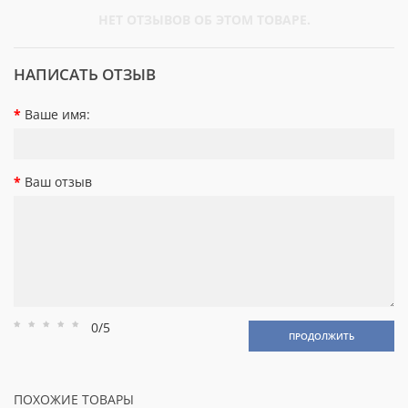
НЕТ ОТЗЫВОВ ОБ ЭТОМ ТОВАРЕ.
НАПИСАТЬ ОТЗЫВ
Ваше имя:
Ваш отзыв
0/5
Рейтинг
Рейтинг
Рейтинг
Рейтинг
Рейтинг
ПРОДОЛЖИТЬ
1
2
3
4
5
ПОХОЖИЕ ТОВАРЫ