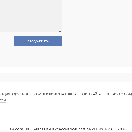
ПРОДОЛЖИТЬ
АЦИЯ О ДОСТАВКЕ
ОБМЕН И ВОЗВРАТА ТОВАРА
КАРТА САЙТА
ТОВАРЫ СО СКИ
СТЕЙ
iDay.com.ua - Магазин аксессуаров для APPLE © 2016 - 2026