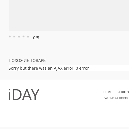
0/5
Рейтинг
Рейтинг
Рейтинг
Рейтинг
Рейтинг
1
2
3
4
5
ПОХОЖИЕ ТОВАРЫ
Sorry but there was an AJAX error: 0 error
О НАС
ИНФОРМ
РАССЫЛКА НОВО