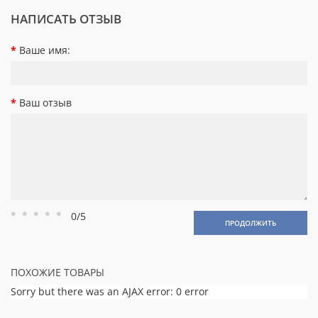
НАПИСАТЬ ОТЗЫВ
Ваше имя:
Ваш отзыв
0/5
Рейтинг
Рейтинг
Рейтинг
Рейтинг
Рейтинг
ПРОДОЛЖИТЬ
1
2
3
4
5
ПОХОЖИЕ ТОВАРЫ
Sorry but there was an AJAX error: 0 error