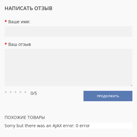
НАПИСАТЬ ОТЗЫВ
Ваше имя:
Ваш отзыв
0/5
Рейтинг
Рейтинг
Рейтинг
Рейтинг
Рейтинг
ПРОДОЛЖИТЬ
1
2
3
4
5
ПОХОЖИЕ ТОВАРЫ
Sorry but there was an AJAX error: 0 error