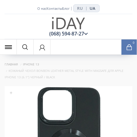
RU
UA
|
|
О нас
Контакты
Блог
x
(068) 594-87-27
0
ГЛАВНАЯ
IPHONE 13
КОЖАНЫЙ ЧЕХОЛ BONBON LEATHER METAL STYLE WITH MAGSAFE ДЛЯ APPLE
IPHONE 13 (6.1") ЧЕРНЫЙ / BLACK
+