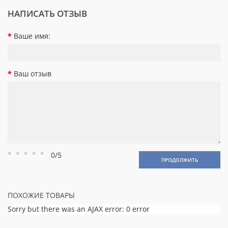
НАПИСАТЬ ОТЗЫВ
Ваше имя:
Ваш отзыв
0/5
Рейтинг
Рейтинг
Рейтинг
Рейтинг
Рейтинг
ПРОДОЛЖИТЬ
1
2
3
4
5
ПОХОЖИЕ ТОВАРЫ
Sorry but there was an AJAX error: 0 error