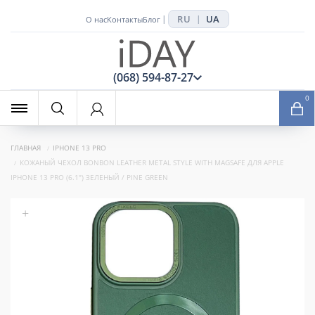
RU
UA
|
|
О нас
Контакты
Блог
x
(068) 594-87-27
0
ГЛАВНАЯ
IPHONE 13 PRO
КОЖАНЫЙ ЧЕХОЛ BONBON LEATHER METAL STYLE WITH MAGSAFE ДЛЯ APPLE
IPHONE 13 PRO (6.1") ЗЕЛЕНЫЙ / PINE GREEN
+