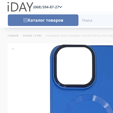
(068) 594-87-27
x
Каталог товаров
ГЛАВНАЯ
IPHONE 13 PRO
КОЖАНЫЙ ЧЕХОЛ BONBON LEATHER METAL STYLE WITH 
+