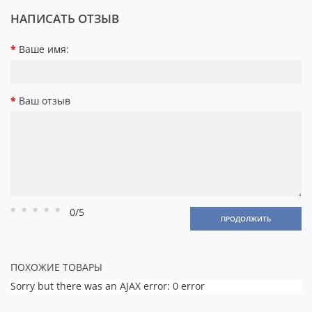
НАПИСАТЬ ОТЗЫВ
Ваше имя:
Ваш отзыв
0/5
Рейтинг
Рейтинг
Рейтинг
Рейтинг
Рейтинг
ПРОДОЛЖИТЬ
1
2
3
4
5
ПОХОЖИЕ ТОВАРЫ
Sorry but there was an AJAX error: 0 error