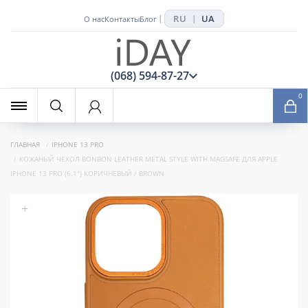
RU
UA
|
|
О нас
Контакты
Блог
x
(068) 594-87-27
0
ГЛАВНАЯ
IPHONE 13 PRO
КОЖАНЫЙ ЧЕХОЛ BONBON LEATHER METAL STYLE WITH MAGSAFE ДЛЯ APPLE
IPHONE 13 PRO (6.1") КОРИЧНЕВЫЙ / BROWN
+