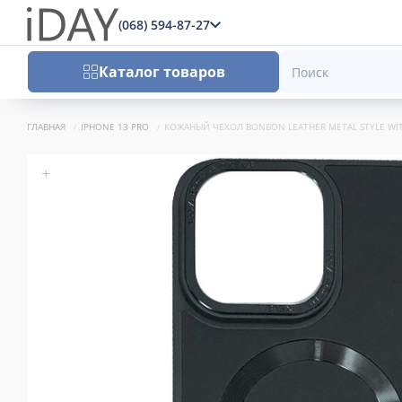
(068) 594-87-27
x
Каталог товаров
ГЛАВНАЯ
IPHONE 13 PRO
КОЖАНЫЙ ЧЕХОЛ BONBON LEATHER METAL STYLE WITH 
+