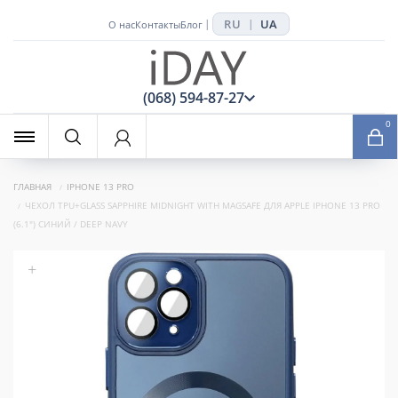
RU
UA
|
|
О нас
Контакты
Блог
x
(068) 594-87-27
0
ГЛАВНАЯ
IPHONE 13 PRO
ЧЕХОЛ TPU+GLASS SAPPHIRE MIDNIGHT WITH MAGSAFE ДЛЯ APPLE IPHONE 13 PRO
(6.1") СИНИЙ / DEEP NAVY
+