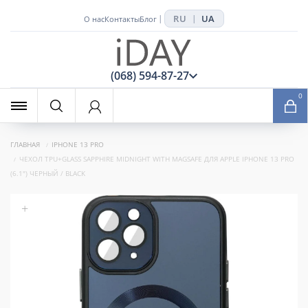
RU
UA
|
|
О нас
Контакты
Блог
x
(068) 594-87-27
0
ГЛАВНАЯ
IPHONE 13 PRO
ЧЕХОЛ TPU+GLASS SAPPHIRE MIDNIGHT WITH MAGSAFE ДЛЯ APPLE IPHONE 13 PRO
(6.1") ЧЕРНЫЙ / BLACK
+