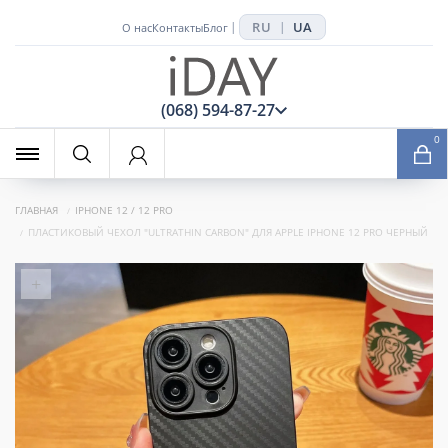
RU
UA
|
|
О нас
Контакты
Блог
x
(068) 594-87-27
0
ГЛАВНАЯ
IPHONE 12 / 12 PRO
ПЛАСТИКОВЫЙ ЧЕХОЛ "ULTRATHIN CARBON" ДЛЯ APPLE IPHONE 12 PRO ЧЕРНЫЙ
+