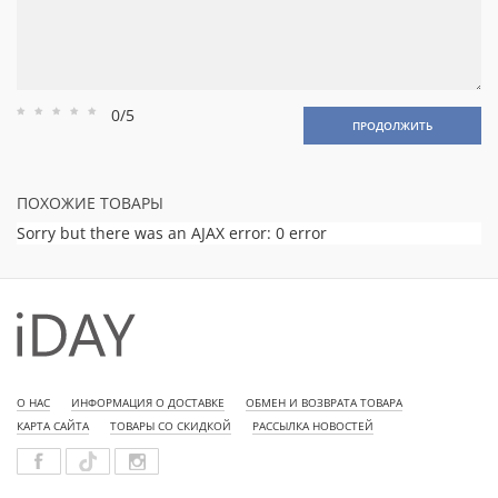
0/5
Рейтинг
Рейтинг
Рейтинг
Рейтинг
Рейтинг
ПРОДОЛЖИТЬ
1
2
3
4
5
ПОХОЖИЕ ТОВАРЫ
Sorry but there was an AJAX error: 0 error
О НАС
ИНФОРМАЦИЯ О ДОСТАВКЕ
ОБМЕН И ВОЗВРАТА ТОВАРА
КАРТА САЙТА
ТОВАРЫ СО СКИДКОЙ
РАССЫЛКА НОВОСТЕЙ