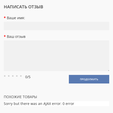
НАПИСАТЬ ОТЗЫВ
Ваше имя:
Ваш отзыв
0/5
Рейтинг
Рейтинг
Рейтинг
Рейтинг
Рейтинг
ПРОДОЛЖИТЬ
1
2
3
4
5
ПОХОЖИЕ ТОВАРЫ
Sorry but there was an AJAX error: 0 error