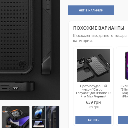
НЕТ В НАЛИЧИИ
ПОХОЖИЕ ВАРИАНТЫ
К сожалению, данного товара 
категории.
Противоударный
Сил
чехол "Carbon
"Sil
Lanyard" для iPhone 12
Mag
Pro Max Черный
iPh
639 грн
989 грн
КУПИТЬ