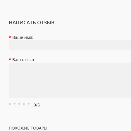
НАПИСАТЬ ОТЗЫВ
Ваше имя:
Ваш отзыв
0/5
Рейтинг
Рейтинг
Рейтинг
Рейтинг
Рейтинг
1
2
3
4
5
ПОХОЖИЕ ТОВАРЫ