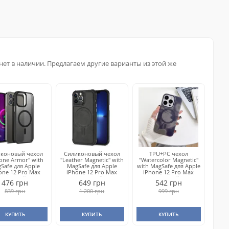
нет в наличии. Предлагаем другие варианты из этой же
иконовый чехол
Силиконовый чехол
TPU+PC чехол
icone Armor" with
"Leather Magnetic" with
"Watercolor Magnetic"
Safe для Apple
MagSafe для Apple
with MagSafe для Apple
one 12 Pro Max
iPhone 12 Pro Max
iPhone 12 Pro Max
Черный
Черный
Черный
476 грн
649 грн
542 грн
839 грн
1 200 грн
999 грн
КУПИТЬ
КУПИТЬ
КУПИТЬ