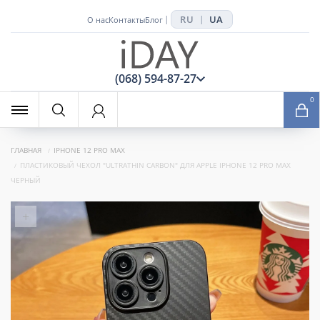
RU
UA
|
|
О нас
Контакты
Блог
x
(068) 594-87-27
0
ГЛАВНАЯ
IPHONE 12 PRO MAX
ПЛАСТИКОВЫЙ ЧЕХОЛ "ULTRATHIN CARBON" ДЛЯ APPLE IPHONE 12 PRO MAX
ЧЕРНЫЙ
+