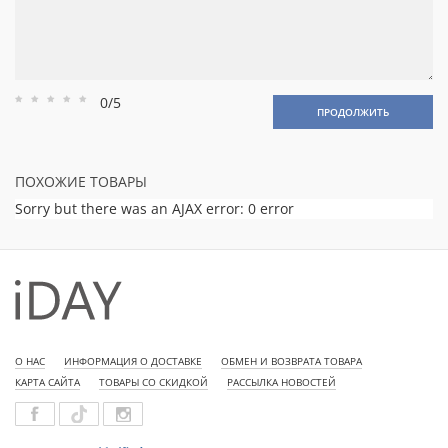
0/5
Рейтинг
Рейтинг
Рейтинг
Рейтинг
Рейтинг
ПРОДОЛЖИТЬ
1
2
3
4
5
ПОХОЖИЕ ТОВАРЫ
Sorry but there was an AJAX error: 0 error
О НАС
ИНФОРМАЦИЯ О ДОСТАВКЕ
ОБМЕН И ВОЗВРАТА ТОВАРА
КАРТА САЙТА
ТОВАРЫ СО СКИДКОЙ
РАССЫЛКА НОВОСТЕЙ