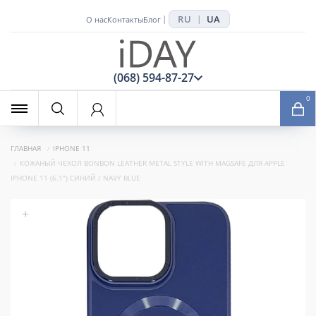
RU
UA
|
|
О нас
Контакты
Блог
x
(068) 594-87-27
0
ГЛАВНАЯ
IPHONE 11
КОЖАНЫЙ ЧЕХОЛ BONBON LEATHER METAL STYLE WITH MAGSAFE ДЛЯ APPLE
IPHONE 11 (6.1") СИНИЙ / NAVY BLUE
+