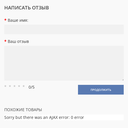
НАПИСАТЬ ОТЗЫВ
Ваше имя:
Ваш отзыв
0/5
Рейтинг
Рейтинг
Рейтинг
Рейтинг
Рейтинг
ПРОДОЛЖИТЬ
1
2
3
4
5
ПОХОЖИЕ ТОВАРЫ
Sorry but there was an AJAX error: 0 error